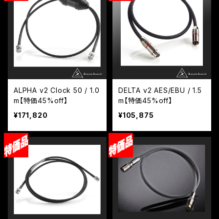
ALPHA v2 Clock 50 / 1.0
DELTA v2 AES/EBU / 1.5
m【特価45%off】
m【特価45%off】
¥171,820
¥105,875