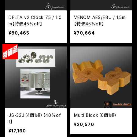
DELTA v2 Clock 75 / 1.0
VENOM AES/EBU / 1.5m
m【特価45%off】
【特価45%off】
¥80,465
¥70,664
JS-32J（4個1組）【40%of
Multi Block（6個1組）
f】
¥20,570
¥17,160