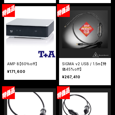
AMP 8【60％off】
SIGMA v2 USB / 1.5m【特
価45%off】
¥171,600
¥267,410