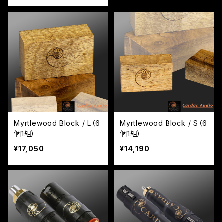
Myrtlewood Block / L（6
Myrtlewood Block / S（6
個1組）
個1組）
¥17,050
¥14,190